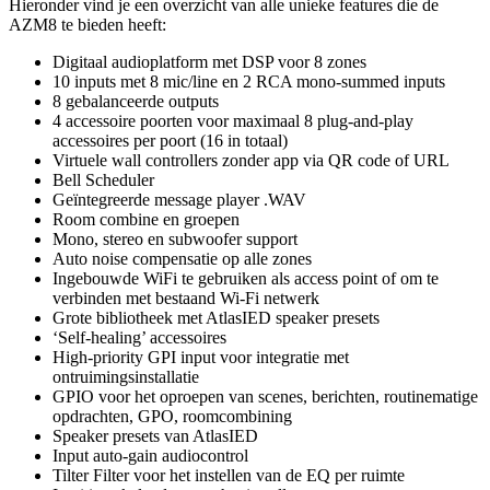
Hieronder vind je een overzicht van alle unieke features die de
AZM8 te bieden heeft:
Digitaal audioplatform met DSP voor 8 zones
10 inputs met 8 mic/line en 2 RCA mono-summed inputs
8 gebalanceerde outputs
4 accessoire poorten voor maximaal 8 plug-and-play
accessoires per poort (16 in totaal)
Virtuele wall controllers zonder app via QR code of URL
Bell Scheduler
Geïntegreerde message player .WAV
Room combine en groepen
Mono, stereo en subwoofer support
Auto noise compensatie op alle zones
Ingebouwde WiFi te gebruiken als access point of om te
verbinden met bestaand Wi-Fi netwerk
Grote bibliotheek met AtlasIED speaker presets
‘Self-healing’ accessoires
High-priority GPI input voor integratie met
ontruimingsinstallatie
GPIO voor het oproepen van scenes, berichten, routinematige
opdrachten, GPO, roomcombining
Speaker presets van AtlasIED
Input auto-gain audiocontrol
Tilter Filter voor het instellen van de EQ per ruimte