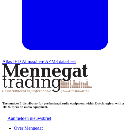
Atlas IED Atmosphere AZM8 datasheet
The number 1 distributor for professional audio equipment within Dutch region, with a
100% focus on audio equipment.
Aanmelden nieuwsbrief
Over Mennegat