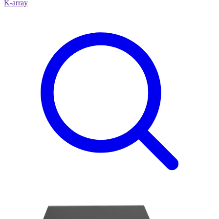
K-array