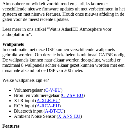
Atmosphere ontwikkelt voortdurend en jaarlijks komen er
verschillende nieuwe firmware updates uit met verbeteringen in het
systeem en met nieuwe features. Houdt onze nieuws afdeling in de
gaten voor de meest recente updates.
Lees meer in ons artikel "Wat is AtlasIED Atmosphere voor
audioplatform?'.
Wallpanels
In combinatie met deze DSP kunnen verschillende wallpanels
gebruikt worden. Om deze te bekabelen is minimaal CAT5E nodig.
De wallpanels kunnen naar elkaar worden doorgelust, waarbij er
maximaal 8 wallpanels achter elkaar gezet kunnen worden met een
maximale afstand tot de DSP van 300 meter.
Welke wallpanels zijn er?
Volumeregelaar (
C-V-EU
)
Bron- en volumeregelaar (
C-ZSV-EU
)
XLR input (
A-XLR-EU
)
RCA input (
A-RCA-EU
)
Bluetooth input (
A-BT-EU
)
Ambient Noise Sensor (
X-ANS-EU
)
Features