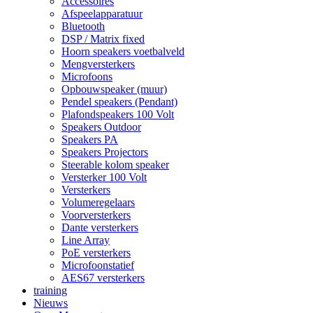
Accessoires
Afspeelapparatuur
Bluetooth
DSP / Matrix fixed
Hoorn speakers voetbalveld
Mengversterkers
Microfoons
Opbouwspeaker (muur)
Pendel speakers (Pendant)
Plafondspeakers 100 Volt
Speakers Outdoor
Speakers PA
Speakers Projectors
Steerable kolom speaker
Versterker 100 Volt
Versterkers
Volumeregelaars
Voorversterkers
Dante versterkers
Line Array
PoE versterkers
Microfoonstatief
AES67 versterkers
training
Nieuws