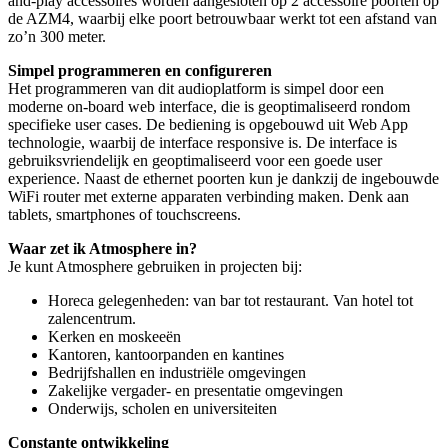
and-play accessoires worden aangesloten op 2 accessoire poorten op
de AZM4, waarbij elke poort betrouwbaar werkt tot een afstand van
zo’n 300 meter.
Simpel programmeren en configureren
Het programmeren van dit audioplatform is simpel door een
moderne on-board web interface, die is geoptimaliseerd rondom
specifieke user cases. De bediening is opgebouwd uit Web App
technologie, waarbij de interface responsive is. De interface is
gebruiksvriendelijk en geoptimaliseerd voor een goede user
experience. Naast de ethernet poorten kun je dankzij de ingebouwde
WiFi router met externe apparaten verbinding maken. Denk aan
tablets, smartphones of touchscreens.
Waar zet ik Atmosphere in?
Je kunt Atmosphere gebruiken in projecten bij:
Horeca gelegenheden: van bar tot restaurant. Van hotel tot
zalencentrum.
Kerken en moskeeën
Kantoren, kantoorpanden en kantines
Bedrijfshallen en industriële omgevingen
Zakelijke vergader- en presentatie omgevingen
Onderwijs, scholen en universiteiten
Constante ontwikkeling