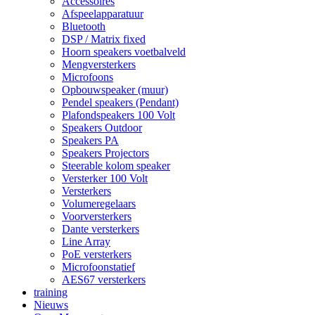
Accessoires
Afspeelapparatuur
Bluetooth
DSP / Matrix fixed
Hoorn speakers voetbalveld
Mengversterkers
Microfoons
Opbouwspeaker (muur)
Pendel speakers (Pendant)
Plafondspeakers 100 Volt
Speakers Outdoor
Speakers PA
Speakers Projectors
Steerable kolom speaker
Versterker 100 Volt
Versterkers
Volumeregelaars
Voorversterkers
Dante versterkers
Line Array
PoE versterkers
Microfoonstatief
AES67 versterkers
training
Nieuws