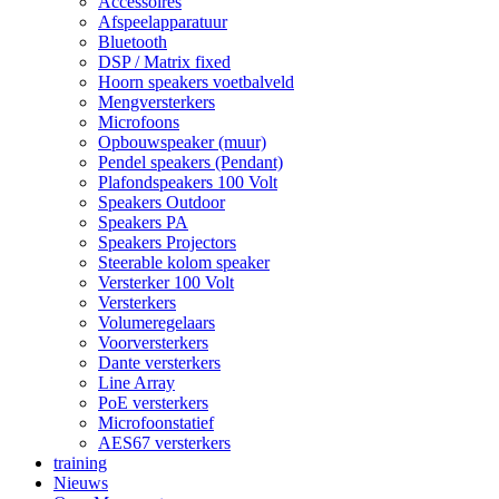
Accessoires
Afspeelapparatuur
Bluetooth
DSP / Matrix fixed
Hoorn speakers voetbalveld
Mengversterkers
Microfoons
Opbouwspeaker (muur)
Pendel speakers (Pendant)
Plafondspeakers 100 Volt
Speakers Outdoor
Speakers PA
Speakers Projectors
Steerable kolom speaker
Versterker 100 Volt
Versterkers
Volumeregelaars
Voorversterkers
Dante versterkers
Line Array
PoE versterkers
Microfoonstatief
AES67 versterkers
training
Nieuws