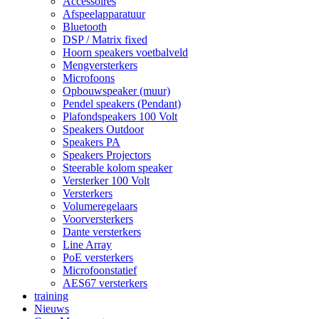
Accessoires
Afspeelapparatuur
Bluetooth
DSP / Matrix fixed
Hoorn speakers voetbalveld
Mengversterkers
Microfoons
Opbouwspeaker (muur)
Pendel speakers (Pendant)
Plafondspeakers 100 Volt
Speakers Outdoor
Speakers PA
Speakers Projectors
Steerable kolom speaker
Versterker 100 Volt
Versterkers
Volumeregelaars
Voorversterkers
Dante versterkers
Line Array
PoE versterkers
Microfoonstatief
AES67 versterkers
training
Nieuws