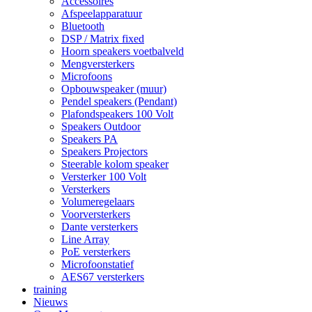
Accessoires
Afspeelapparatuur
Bluetooth
DSP / Matrix fixed
Hoorn speakers voetbalveld
Mengversterkers
Microfoons
Opbouwspeaker (muur)
Pendel speakers (Pendant)
Plafondspeakers 100 Volt
Speakers Outdoor
Speakers PA
Speakers Projectors
Steerable kolom speaker
Versterker 100 Volt
Versterkers
Volumeregelaars
Voorversterkers
Dante versterkers
Line Array
PoE versterkers
Microfoonstatief
AES67 versterkers
training
Nieuws