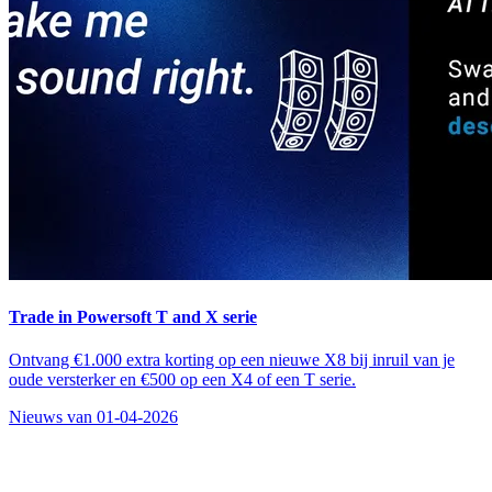
Trade in Powersoft T and X serie
Ontvang €1.000 extra korting op een nieuwe X8 bij inruil van je
oude versterker en €500 op een X4 of een T serie.
Nieuws van 01-04-2026