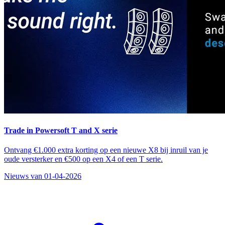
Trade in Powersoft T and X serie
Ontvang €1.000 extra korting op een nieuwe X8 bij inruil van je
oude versterker en €500 op een X4 of een T serie.
Nieuws van 01-04-2026