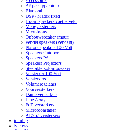
Accessoires
Afspeelapparatuur
Bluetooth
DSP / Matrix fixed
Hoorn speakers voetbalveld
Mengversterkers
Microfoons
Opbouwspeaker (muur)
Pendel speakers (Pendant)
Plafondspeakers 100 Volt
Speakers Outdoor
Speakers PA
Speakers Projectors
Steerable kolom speaker
Versterker 100 Volt
Versterkers
Volumeregelaars
Voorversterkers
Dante versterkers
Line Array
PoE versterkers
Microfoonstatief
AES67 versterkers
training
Nieuws