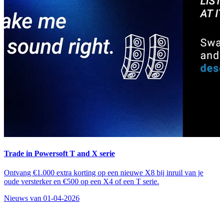
Trade in Powersoft T and X serie
Ontvang €1.000 extra korting op een nieuwe X8 bij inruil van je
oude versterker en €500 op een X4 of een T serie.
Nieuws van 01-04-2026