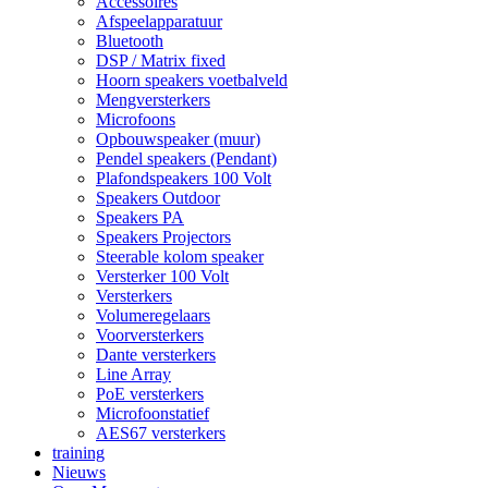
Accessoires
Afspeelapparatuur
Bluetooth
DSP / Matrix fixed
Hoorn speakers voetbalveld
Mengversterkers
Microfoons
Opbouwspeaker (muur)
Pendel speakers (Pendant)
Plafondspeakers 100 Volt
Speakers Outdoor
Speakers PA
Speakers Projectors
Steerable kolom speaker
Versterker 100 Volt
Versterkers
Volumeregelaars
Voorversterkers
Dante versterkers
Line Array
PoE versterkers
Microfoonstatief
AES67 versterkers
training
Nieuws