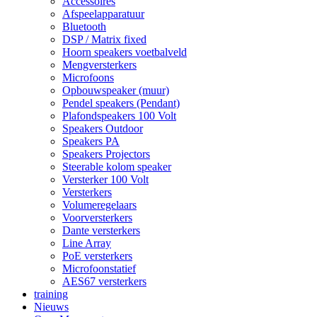
Accessoires
Afspeelapparatuur
Bluetooth
DSP / Matrix fixed
Hoorn speakers voetbalveld
Mengversterkers
Microfoons
Opbouwspeaker (muur)
Pendel speakers (Pendant)
Plafondspeakers 100 Volt
Speakers Outdoor
Speakers PA
Speakers Projectors
Steerable kolom speaker
Versterker 100 Volt
Versterkers
Volumeregelaars
Voorversterkers
Dante versterkers
Line Array
PoE versterkers
Microfoonstatief
AES67 versterkers
training
Nieuws