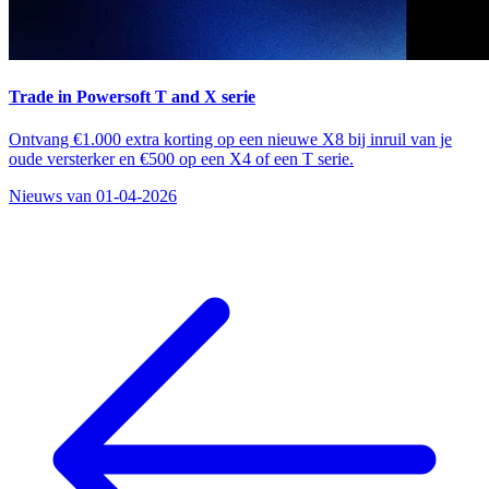
Trade in Powersoft T and X serie
Ontvang €1.000 extra korting op een nieuwe X8 bij inruil van je
oude versterker en €500 op een X4 of een T serie.
Nieuws van 01-04-2026