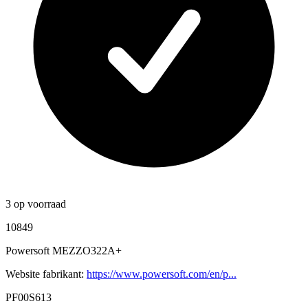
3 op voorraad
10849
Powersoft MEZZO322A+
Website fabrikant:
https://www.powersoft.com/en/p...
PF00S613