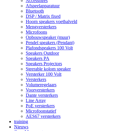
Accessoires
Afspeelapparatuur
Bluetooth
DSP / Matrix fixed
Hoorn speakers voetbalveld
Mengversterkers
Microfoons
Opbouwspeaker (muur)
Pendel speakers (Pendant)
Plafondspeakers 100 Volt
Speakers Outdoor
Speakers PA
Speakers Projectors
Steerable kolom speaker
Versterker 100 Volt
Versterkers
Volumeregelaars
Voorversterkers
Dante versterkers
Line Array
PoE versterkers
Microfoonstatief
AES67 versterkers
training
Nieuws