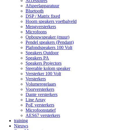
Accessoires
Afspeelapparatuur
Bluetooth
DSP / Matrix fixed
Hoorn speakers voetbalveld
Mengversterkers
Microfoons
Opbouwspeaker (muur)
Pendel speakers (Pendant)
Plafondspeakers 100 Volt
Speakers Outdoor
Speakers PA
Speakers Projectors
Steerable kolom speaker
Versterker 100 Volt
Versterkers
Volumeregelaars
Voorversterkers
Dante versterkers
Line Array
PoE versterkers
Microfoonstatief
AES67 versterkers
training
Nieuws