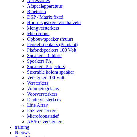
Accessoires
Afspeelapparatuur
Bluetooth
DSP / Matrix fixed
Hoorn speakers voetbalveld
Mengversterkers
Microfoons
Opbouwspeaker (muur)
Pendel speakers (Pendant)
Plafondspeakers 100 Volt
Speakers Outdoor
Speakers PA
Speakers Projectors
Steerable kolom speaker
Versterker 100 Volt
Versterkers
Volumeregelaars
Voorversterkers
Dante versterkers
Line Array
PoE versterkers
Microfoonstatief
AES67 versterkers
training
Nieuws