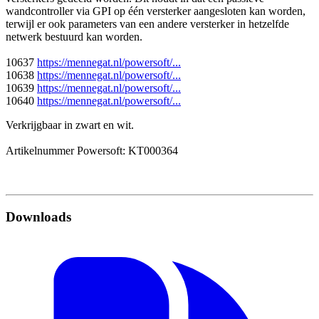
wandcontroller via GPI op één versterker aangesloten kan worden,
terwijl er ook parameters van een andere versterker in hetzelfde
netwerk bestuurd kan worden.
10637
https://mennegat.nl/powersoft/...
10638
https://mennegat.nl/powersoft/...
10639
https://mennegat.nl/powersoft/...
10640
https://mennegat.nl/powersoft/...
Verkrijgbaar in zwart en wit.
Artikelnummer Powersoft: KT000364
Downloads