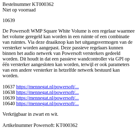
Bestelnummer
KT000362
Niet op voorraad
10639
De Powersoft WMP Square White Volume is een regelaar waarmee
het volume geregeld kan worden in een ruimte of een combinatie
van ruimtes. Via deze draaiknop kan het uitgangsvermogen van de
versterker worden aangepast. Deze passieve regelaars kunnen
binnen het audio netwerk van Powersoft versterkers gedeeld
worden. Dit houdt in dat een passieve wandcontroller via GPI op
één versterker aangesloten kan worden, terwijl er ook parameters
van een andere versterker in hetzelfde netwerk bestuurd kan
worden.
10637
https://mennegat.nl/powersoft/...
10638
https://mennegat.nl/powersoft/...
10639
https://mennegat.nl/powersoft/...
10640
https://mennegat.nl/powersoft/...
Verkrijgbaar in zwart en wit.
Artikelnummer Powersoft: KT000362