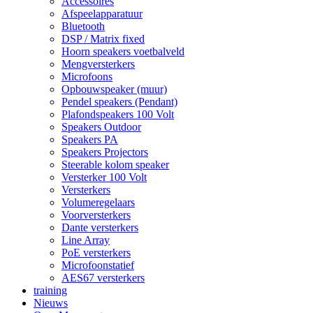
Accessoires
Afspeelapparatuur
Bluetooth
DSP / Matrix fixed
Hoorn speakers voetbalveld
Mengversterkers
Microfoons
Opbouwspeaker (muur)
Pendel speakers (Pendant)
Plafondspeakers 100 Volt
Speakers Outdoor
Speakers PA
Speakers Projectors
Steerable kolom speaker
Versterker 100 Volt
Versterkers
Volumeregelaars
Voorversterkers
Dante versterkers
Line Array
PoE versterkers
Microfoonstatief
AES67 versterkers
training
Nieuws