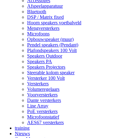
Accessoires
Afspeelapparatuur
Bluetooth
DSP / Matrix fixed
Hoorn speakers voetbalveld
Mengversterkers
Microfoons
Opbouwspeaker (muur)
Pendel speakers (Pendant)
Plafondspeakers 100 Volt
Speakers Outdoor
Speakers PA
Speakers Projectors
Steerable kolom speaker
Versterker 100 Volt
Versterkers
Volumeregelaars
Voorversterkers
Dante versterkers
Line Array
PoE versterkers
Microfoonstatief
AES67 versterkers
training
Nieuws