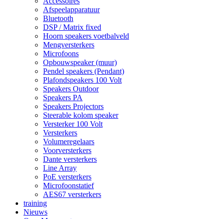
Accessoires
Afspeelapparatuur
Bluetooth
DSP / Matrix fixed
Hoorn speakers voetbalveld
Mengversterkers
Microfoons
Opbouwspeaker (muur)
Pendel speakers (Pendant)
Plafondspeakers 100 Volt
Speakers Outdoor
Speakers PA
Speakers Projectors
Steerable kolom speaker
Versterker 100 Volt
Versterkers
Volumeregelaars
Voorversterkers
Dante versterkers
Line Array
PoE versterkers
Microfoonstatief
AES67 versterkers
training
Nieuws