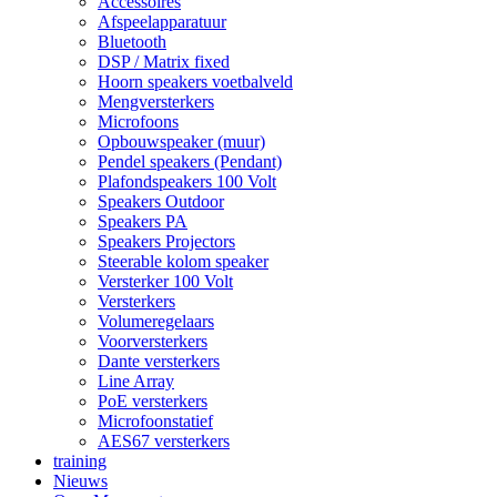
Accessoires
Afspeelapparatuur
Bluetooth
DSP / Matrix fixed
Hoorn speakers voetbalveld
Mengversterkers
Microfoons
Opbouwspeaker (muur)
Pendel speakers (Pendant)
Plafondspeakers 100 Volt
Speakers Outdoor
Speakers PA
Speakers Projectors
Steerable kolom speaker
Versterker 100 Volt
Versterkers
Volumeregelaars
Voorversterkers
Dante versterkers
Line Array
PoE versterkers
Microfoonstatief
AES67 versterkers
training
Nieuws