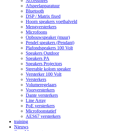
Accessoires
Afspeelapparatuur
Bluetooth
DSP / Matrix fixed
Hoorn speakers voetbalveld
Mengversterkers
Microfoons
Opbouwspeaker (muur)
Pendel speakers (Pendant)
Plafondspeakers 100 Volt
Speakers Outdoor
Speakers PA
Speakers Projectors
Steerable kolom speaker
Versterker 100 Volt
Versterkers
Volumeregelaars
Voorversterkers
Dante versterkers
Line Array
PoE versterkers
Microfoonstatief
AES67 versterkers
training
Nieuws