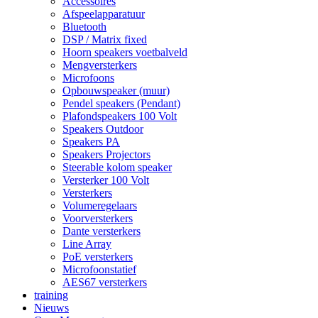
Accessoires
Afspeelapparatuur
Bluetooth
DSP / Matrix fixed
Hoorn speakers voetbalveld
Mengversterkers
Microfoons
Opbouwspeaker (muur)
Pendel speakers (Pendant)
Plafondspeakers 100 Volt
Speakers Outdoor
Speakers PA
Speakers Projectors
Steerable kolom speaker
Versterker 100 Volt
Versterkers
Volumeregelaars
Voorversterkers
Dante versterkers
Line Array
PoE versterkers
Microfoonstatief
AES67 versterkers
training
Nieuws