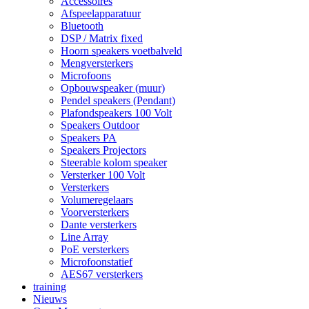
Accessoires
Afspeelapparatuur
Bluetooth
DSP / Matrix fixed
Hoorn speakers voetbalveld
Mengversterkers
Microfoons
Opbouwspeaker (muur)
Pendel speakers (Pendant)
Plafondspeakers 100 Volt
Speakers Outdoor
Speakers PA
Speakers Projectors
Steerable kolom speaker
Versterker 100 Volt
Versterkers
Volumeregelaars
Voorversterkers
Dante versterkers
Line Array
PoE versterkers
Microfoonstatief
AES67 versterkers
training
Nieuws