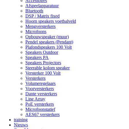
Accessoires
Afspeelapparatuur
Bluetooth
DSP / Matrix fixed
Hoorn speakers voetbalveld
Mengversterkers
Microfoons
Opbouwspeaker (muur)
Pendel speakers (Pendant)
Plafondspeakers 100 Volt
Speakers Outdoor
Speakers PA
Speakers Projectors
Steerable kolom speaker
Versterker 100 Volt
Versterkers
Volumeregelaars
Voorversterkers
Dante versterkers
Line Array
PoE versterkers
Microfoonstatief
AES67 versterkers
training
Nieuws