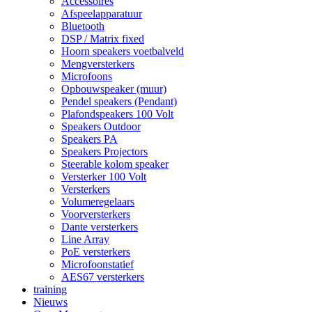
Accessoires
Afspeelapparatuur
Bluetooth
DSP / Matrix fixed
Hoorn speakers voetbalveld
Mengversterkers
Microfoons
Opbouwspeaker (muur)
Pendel speakers (Pendant)
Plafondspeakers 100 Volt
Speakers Outdoor
Speakers PA
Speakers Projectors
Steerable kolom speaker
Versterker 100 Volt
Versterkers
Volumeregelaars
Voorversterkers
Dante versterkers
Line Array
PoE versterkers
Microfoonstatief
AES67 versterkers
training
Nieuws