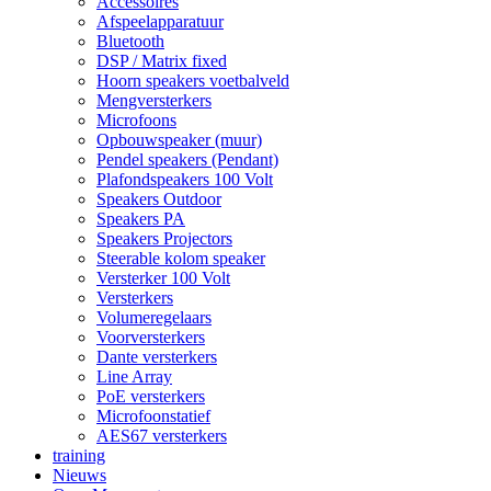
Accessoires
Afspeelapparatuur
Bluetooth
DSP / Matrix fixed
Hoorn speakers voetbalveld
Mengversterkers
Microfoons
Opbouwspeaker (muur)
Pendel speakers (Pendant)
Plafondspeakers 100 Volt
Speakers Outdoor
Speakers PA
Speakers Projectors
Steerable kolom speaker
Versterker 100 Volt
Versterkers
Volumeregelaars
Voorversterkers
Dante versterkers
Line Array
PoE versterkers
Microfoonstatief
AES67 versterkers
training
Nieuws